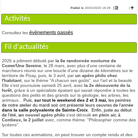
|
Publié le
20/02/2020 18:28
|
Activités
évènements passés
Consultez les
Fil d'actualités
2026 a joliment débuté par
la
6e randonnée nocturne de
Comm'Une Sereine
, le 28 mars, avec plus d'une centaine de
marcheurs réunis sur une boucle d'une dizaine de kilomètres sur le
territoire de Pizay, puis, le 3 avril, par
un apéro philo chez
l'habitant
, sur le thème "A chacun ses goûts", sur l'art et la beauté.
Elle s'est poursuivie samedi 25 avril, avec
la 2e découverte de la
forêt,
grâce à un spécialiste épatant qui savait répondre à toutes les
questions des petits et des grands sur la géologie, les arbres, les
animaux...
Puis,
sur tout le weekend des 2 et 3 mai,
les peintres
de notre atelier du mardi soir ont présenté leurs oeuvres de l'année
dans la salle polyvalente de Sainte-Croix
. Enfin, juste au début
de l'été,
u
n nouvel apéro philo
s'est déroulé
en plein air, à
Cordieux, le 2 juillet
avec, comme thème: "Philosopher comme des
lycéens".
Sur toutes ces animations, on peut trouver un compte rendu et des